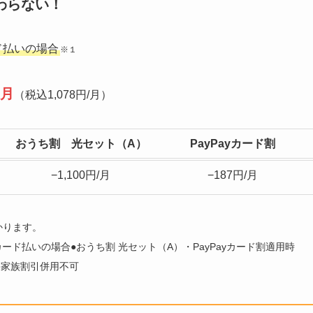
わらない！
カード払いの場合
※１
/月
（税込1,078円/月）
おうち割 光セット（A）
PayPayカード割
−1,100円/月
−187円/月
かります。
ayPayカード払いの場合●おうち割 光セット（A）・PayPayカード割適用時
円/月 ●家族割引併用不可