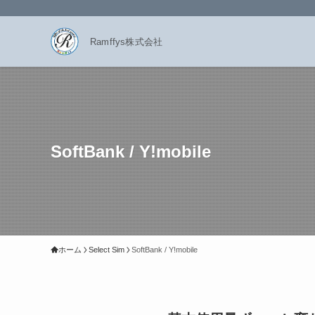
Ramffys株式会社
SoftBank / Y!mobile
ホーム
Select Sim
SoftBank / Y!mobile