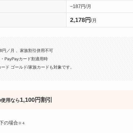
−187円/月
2,178円
/月
 5,368円／月 、家族割引併用不可
・PayPayカード割適用時
Payカード ゴールド/家族カードも対象です。
1,100円割引
の使用なら
以下の場合
※４