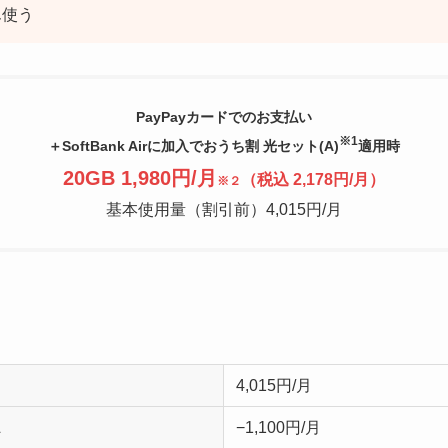
ん使う
PayPayカードでのお支払い
※1
＋SoftBank Airに加入でおうち割 光セット(A)
適用時
20GB 1,980円/月
（税込 2,178円/月）
※２
基本使用量（割引前）4,015円/月
4,015円/月
−1,100円/月
１