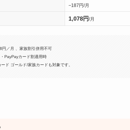
−187円/月
1,078円
/月
 5,368円／月 、家族割引併用不可
・PayPayカード割適用時
Payカード ゴールド/家族カードも対象です。
め