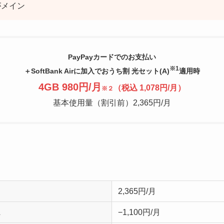
がメイン
PayPayカードでのお支払い
※1
＋SoftBank Airに加入でおうち割 光セット(A)
適用時
4GB 980円/月
（税込 1,078円/月）
※２
基本使用量（割引前）2,365円/月
2,365円/月
−1,100円/月
１