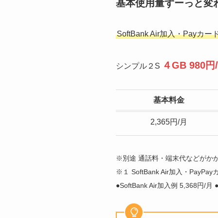
基本使用量ずーっと変
SoftBank Air加入・Pay
４GB 980円
シンプル２S
基本料金
2,365円/月
※別途 通話料・端末代などがか
※１ SoftBank Air加入・P
●SoftBank Air加入例 5,368